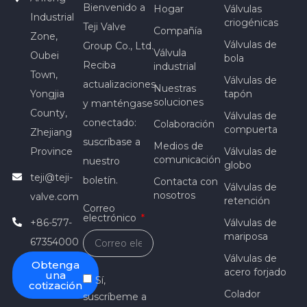
Bienvenido a
Hogar
Válvulas
Industrial
criogénicas
Teji Valve
Compañía
Zone,
Válvulas de
Group Co., Ltd.
Válvula
Oubei
bola
Reciba
industrial
Town,
Válvulas de
actualizaciones
Nuestras
Yongjia
tapón
soluciones
y manténgase
County,
Válvulas de
conectado:
Colaboración
compuerta
Zhejiang
suscríbase a
Medios de
Province
Válvulas de
comunicación
nuestro
globo
teji@teji-
boletín.
Contacta con
Válvulas de
nosotros
valve.com
retención
Correo
electrónico
+86-577-
Válvulas de
mariposa
67354000
Válvulas de
Obtenga
acero forjado
una
Sí,
cotización
Colador
suscríbeme a