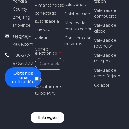
Yongjia
tapón
soluciones
y manténgase
County,
Válvulas de
conectado:
Colaboración
compuerta
Zhejiang
suscríbase a
Medios de
Province
Válvulas de
comunicación
nuestro
globo
teji@teji-
boletín.
Contacta con
Válvulas de
nosotros
valve.com
retención
Correo
electrónico
+86-577-
Válvulas de
mariposa
67354000
Válvulas de
Obtenga
acero forjado
una
Sí,
cotización
Colador
suscríbeme a
tu boletín.
Entregar