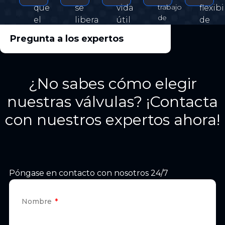
trabajo
que
se
vida
flexib
de
el
libera
útil
de
alta
disco
del
de
uso.
Pregunta a los expertos
temperatura
encaje
asiento
la
y
perfectamente
rápidamente,
válvula.
presión,
en
se
ampliamente
¿No sabes cómo elegir
el
reduce
utilizado
en
asiento
la
nuestras válvulas? ¡Contacta
industrias
cuando
fuerza
petroquímicas,
con nuestros expertos ahora!
está
de
de
cerrado,
fricción,
energía
logrando
por
eléctrica
un
lo
y
efecto
tanto,
otras.
Póngase en contacto con nosotros 24/7
de
el
0
torque
fugas.
de
Nombre
operación
requerido