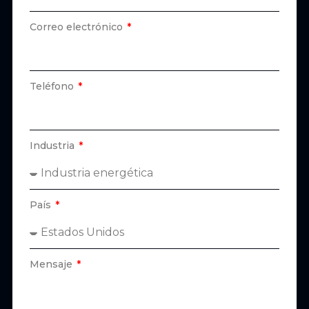
es
Correo electrónico
menor.
Teléfono
Industria
País
Mensaje