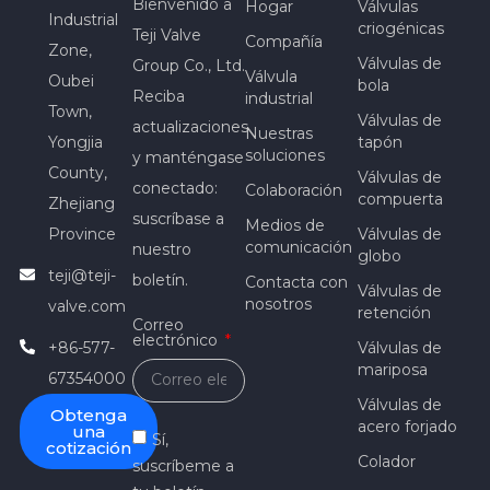
Bienvenido a
Hogar
Válvulas
Industrial
criogénicas
Teji Valve
Compañía
Zone,
Válvulas de
Group Co., Ltd.
Válvula
Oubei
bola
Reciba
industrial
Town,
Válvulas de
actualizaciones
Nuestras
Yongjia
tapón
soluciones
y manténgase
County,
Válvulas de
conectado:
Colaboración
compuerta
Zhejiang
suscríbase a
Medios de
Province
Válvulas de
comunicación
nuestro
globo
teji@teji-
boletín.
Contacta con
Válvulas de
nosotros
valve.com
retención
Correo
electrónico
+86-577-
Válvulas de
mariposa
67354000
Válvulas de
Obtenga
acero forjado
una
Sí,
cotización
Colador
suscríbeme a