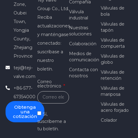
Compañía
Zone,
Válvulas de
Group Co., Ltd.
Válvula
Oubei
bola
Reciba
industrial
Town,
Válvulas de
actualizaciones
Nuestras
Yongjia
tapón
soluciones
y manténgase
County,
Válvulas de
conectado:
Colaboración
compuerta
Zhejiang
suscríbase a
Medios de
Province
Válvulas de
comunicación
nuestro
globo
teji@teji-
boletín.
Contacta con
Válvulas de
nosotros
valve.com
retención
Correo
electrónico
+86-577-
Válvulas de
mariposa
67354000
Válvulas de
Obtenga
acero forjado
una
Sí,
cotización
Colador
suscríbeme a
tu boletín.