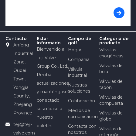
Contacto
Estar
Campo de
Categoría de
informado
golf
producto
Anfeng
Bienvenido a
Hogar
Válvulas
Industrial
criogénicas
Teji Valve
Compañía
Zone,
Válvulas de
Group Co., Ltd.
Válvula
Oubei
bola
Reciba
industrial
Town,
Válvulas de
actualizaciones
Nuestras
Yongjia
tapón
soluciones
y manténgase
County,
Válvulas de
conectado:
Colaboración
compuerta
Zhejiang
suscríbase a
Medios de
Province
Válvulas de
comunicación
nuestro
globo
teji@teji-
boletín.
Contacta con
Válvulas de
nosotros
valve.com
retención