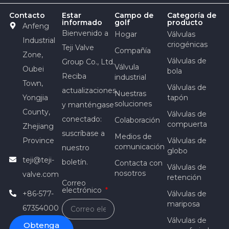
Contacto
Estar
Campo de
Categoría de
informado
golf
producto
Anfeng
Bienvenido a
Hogar
Válvulas
Industrial
criogénicas
Teji Valve
Compañía
Zone,
Válvulas de
Group Co., Ltd.
Válvula
Oubei
bola
Reciba
industrial
Town,
Válvulas de
actualizaciones
Nuestras
Yongjia
tapón
soluciones
y manténgase
County,
Válvulas de
conectado:
Colaboración
compuerta
Zhejiang
suscríbase a
Medios de
Province
Válvulas de
comunicación
nuestro
globo
teji@teji-
boletín.
Contacta con
Válvulas de
nosotros
valve.com
retención
Correo
electrónico
+86-577-
Válvulas de
mariposa
67354000
Válvulas de
Obtenga