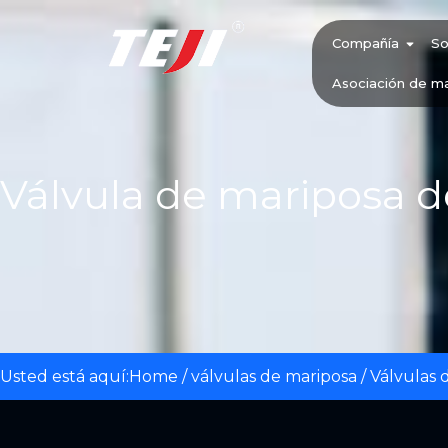
Compañía
So
Asociación de m
Válvula de mariposa d
Usted está aquí:
Home
/
válvulas de mariposa
/
Válvulas 