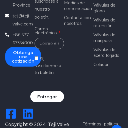
suscríbase a
Medios de
Province
Válvulas de
comunicación
nuestro
globo
teji@teji-
boletín.
Contacta con
Válvulas de
nosotros
valve.com
retención
Correo
electrónico
+86-577-
Válvulas de
mariposa
67354000
Válvulas de
Obtenga
acero forjado
una
Sí,
cotización
Colador
suscríbeme a
tu boletín.
Entregar
Términos
política
Copyright © 2024 Teji Valve