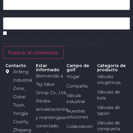
Web
Guarda mi nombre, correo electrónico y web en este
navegador para la próxima vez que comente.
Contacto
Estar
Campo de
Categoría de
informado
golf
producto
Anfeng
Bienvenido a
Hogar
Válvulas
Industrial
criogénicas
Teji Valve
Compañía
Zone,
Válvulas de
Group Co., Ltd.
Válvula
Oubei
bola
Reciba
industrial
Town,
Válvulas de
actualizaciones
Nuestras
Yongjia
tapón
soluciones
y manténgase
County,
Válvulas de
conectado:
Colaboración
compuerta
Zhejiang