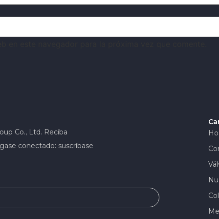
eb en este navegador para la próxima vez que comente.
Ca
oup Co., Ltd. Reciba
Ho
gase conectado: suscríbase
Co
Vál
Nue
Col
Me