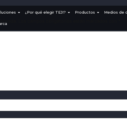
luciones
¿Por qué elegir TEJI?
Productos
Medios de 
blicada.
Los campos obligatorios están marcados con
*
arca