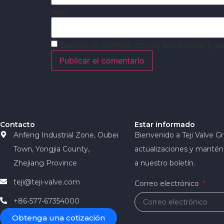
Web
Guarda mi nombre, correo electrónico y w
Contacto
Estar informado
Anfeng Industrial Zone, Oubei
Bienvenido a Teji Valve Gr
Town, Yongjia County,
actualizaciones y mantén
Zhejiang Province
a nuestro boletín.
teji@teji-valve.com
Correo electrónico
+86-577-67354000
Obtenga una cotización