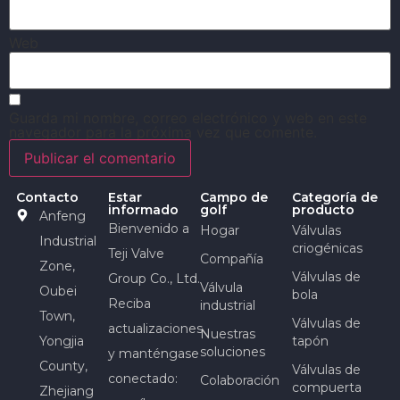
Web
Guarda mi nombre, correo electrónico y web en este
navegador para la próxima vez que comente.
Contacto
Estar
Campo de
Categoría de
informado
golf
producto
Anfeng
Bienvenido a
Hogar
Válvulas
Industrial
criogénicas
Teji Valve
Compañía
Zone,
Válvulas de
Group Co., Ltd.
Válvula
Oubei
bola
Reciba
industrial
Town,
Válvulas de
actualizaciones
Nuestras
Yongjia
tapón
soluciones
y manténgase
County,
Válvulas de
conectado:
Colaboración
compuerta
Zhejiang