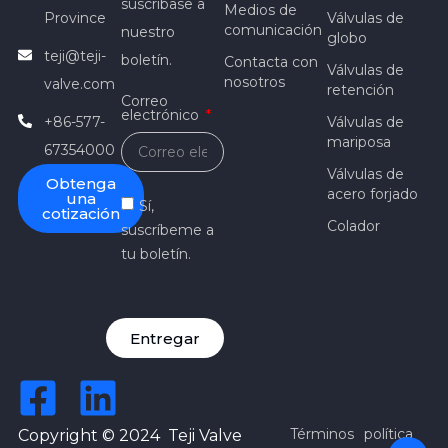
suscríbase a
Medios de
Province
Válvulas de
comunicación
nuestro
globo
teji@teji-
boletín.
Contacta con
Válvulas de
nosotros
valve.com
retención
Correo
electrónico
+86-577-
Válvulas de
mariposa
67354000
Válvulas de
Obtenga
acero forjado
una
Sí,
cotización
Colador
suscríbeme a
tu boletín.
Entregar
Términos
política
Copyright © 2024 Teji Valve