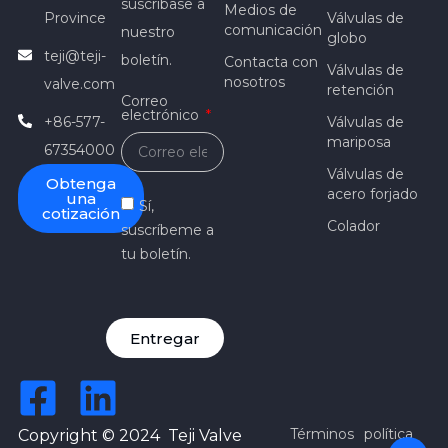
suscríbase a
Medios de
Province
Válvulas de
comunicación
nuestro
globo
teji@teji-
boletín.
Contacta con
Válvulas de
nosotros
valve.com
retención
Correo
electrónico
+86-577-
Válvulas de
mariposa
67354000
Válvulas de
Obtenga
acero forjado
una
Sí,
cotización
Colador
suscríbeme a
tu boletín.
Entregar
Términos
política
Copyright © 2024 Teji Valve