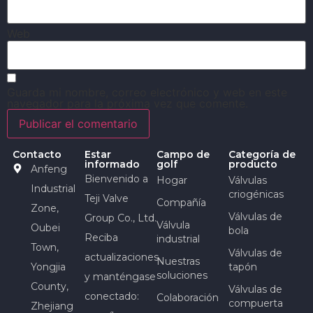
Web
Guarda mi nombre, correo electrónico y web en este
navegador para la próxima vez que comente.
Contacto
Estar
Campo de
Categoría de
informado
golf
producto
Anfeng
Bienvenido a
Hogar
Válvulas
Industrial
criogénicas
Teji Valve
Compañía
Zone,
Válvulas de
Group Co., Ltd.
Válvula
Oubei
bola
Reciba
industrial
Town,
Válvulas de
actualizaciones
Nuestras
Yongjia
tapón
soluciones
y manténgase
County,
Válvulas de
conectado:
Colaboración
compuerta
Zhejiang