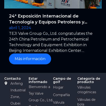
24ª Exposición Internacional de
Tecnología y Equipos Petroleros y
Petroquímicos de China
abril 1, 2024
TEJI Valve Group Co., Ltd. congratulates the
24th China Petroleum and Petrochemical
Technology and Equipment Exhibition in
Beijing International Exhibition Center
successfully concluded.
Más información
Contacto
Estar
Campo de
Categoría de
informado
golf
producto
Anfeng
Bienvenido a
Hogar
Válvulas
Industrial
criogénicas
Teji Valve
Compañía
Zone,
Válvulas de
Group Co., Ltd.
Válvula
Oubei
bola