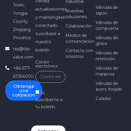
Reciba
industrial
Town,
Válvulas de
actualizaciones
Nuestras
Yongjia
tapón
soluciones
y manténgase
County,
Válvulas de
conectado:
Colaboración
compuerta
Zhejiang
suscríbase a
Medios de
Province
Válvulas de
comunicación
nuestro
globo
teji@teji-
boletín.
Contacta con
Válvulas de
nosotros
valve.com
retención
Correo
electrónico
+86-577-
Válvulas de
mariposa
67354000
Válvulas de
Obtenga
acero forjado
una
Sí,
cotización
Colador
suscríbeme a
tu boletín.