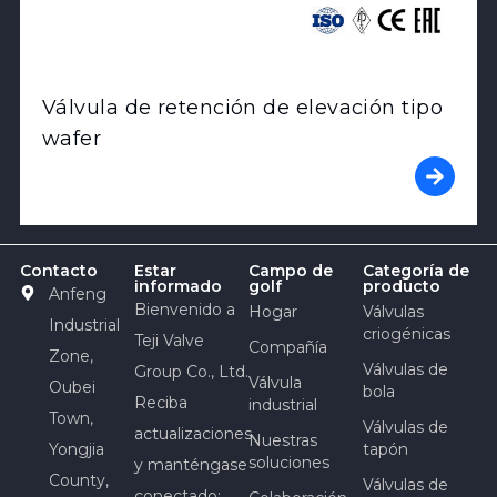
Válvula de retención de elevación tipo
wafer
Contacto
Estar
Campo de
Categoría de
informado
golf
producto
Anfeng
Bienvenido a
Hogar
Válvulas
Industrial
criogénicas
Teji Valve
Compañía
Zone,
Válvulas de
Group Co., Ltd.
Válvula
Oubei
bola
Reciba
industrial
Town,
Válvulas de
actualizaciones
Nuestras
Yongjia
tapón
soluciones
y manténgase
County,
Válvulas de
conectado: