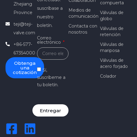
Colaboración
compuerta
Zhejiang
suscríbase a
Medios de
Province
Válvulas de
comunicación
nuestro
globo
teji@teji-
boletín.
Contacta con
Válvulas de
nosotros
valve.com
retención
Correo
electrónico
+86-577-
Válvulas de
mariposa
67354000
Válvulas de
Obtenga
acero forjado
una
Sí,
cotización
Colador
suscríbeme a
tu boletín.
Entregar