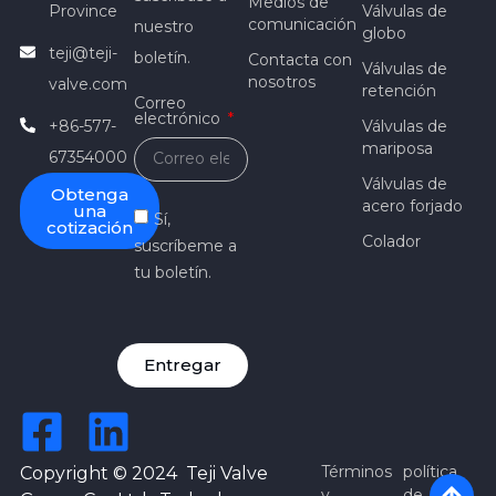
Medios de
Province
Válvulas de
comunicación
nuestro
globo
teji@teji-
boletín.
Contacta con
Válvulas de
nosotros
valve.com
retención
Correo
electrónico
+86-577-
Válvulas de
mariposa
67354000
Válvulas de
Obtenga
acero forjado
una
Sí,
cotización
Colador
suscríbeme a
tu boletín.
Entregar
Términos
política
Copyright © 2024 Teji Valve
y
de