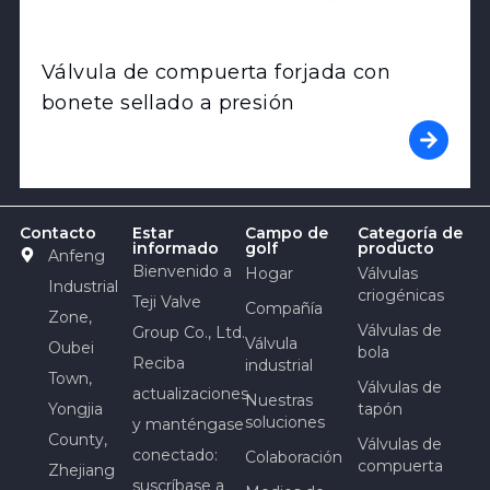
Válvula de compuerta forjada con
bonete sellado a presión
Contacto
Estar
Campo de
Categoría de
informado
golf
producto
Anfeng
Bienvenido a
Hogar
Válvulas
Industrial
criogénicas
Teji Valve
Compañía
Zone,
Válvulas de
Group Co., Ltd.
Válvula
Oubei
bola
Reciba
industrial
Town,
Válvulas de
actualizaciones
Nuestras
Yongjia
tapón
soluciones
y manténgase
County,
Válvulas de
conectado:
Colaboración
compuerta
Zhejiang
suscríbase a