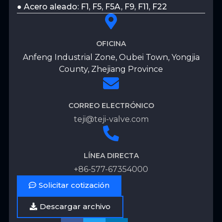
● Acero aleado: F1, F5, F5A, F9, F11, F22
OFICINA
Anfeng Industrial Zone, Oubei Town, Yongjia
County, Zhejiang Province
CORREO ELECTRÓNICO
teji@teji-valve.com
LÍNEA DIRECTA
+86-577-67354000
Solicitar cotización
Descargar archivo