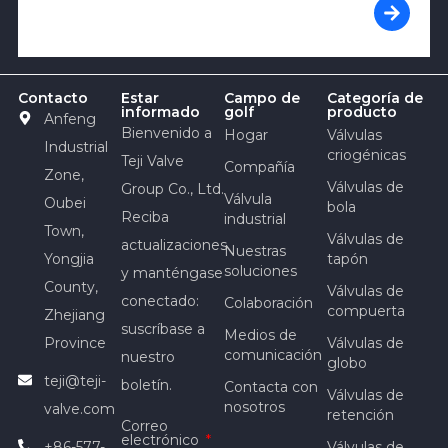
Contacto
Estar
Campo de
Categoría de
informado
golf
producto
Anfeng
Bienvenido a
Hogar
Válvulas
Industrial
criogénicas
Teji Valve
Compañía
Zone,
Válvulas de
Group Co., Ltd.
Válvula
Oubei
bola
Reciba
industrial
Town,
Válvulas de
actualizaciones
Nuestras
Yongjia
tapón
soluciones
y manténgase
County,
Válvulas de
conectado:
Colaboración
compuerta
Zhejiang
suscríbase a
Medios de
Province
Válvulas de
comunicación
nuestro
globo
teji@teji-
boletín.
Contacta con
Válvulas de
nosotros
valve.com
retención
Correo
electrónico
+86-577-
Válvulas de