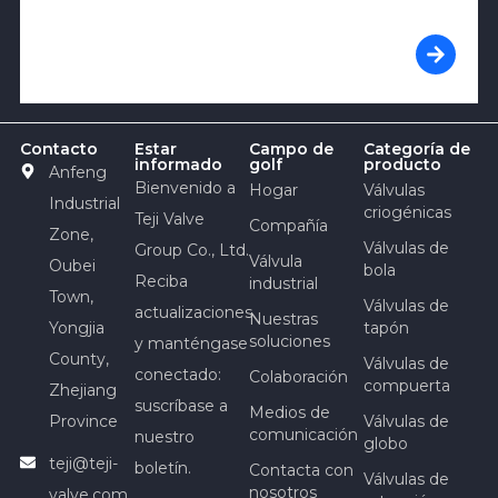
Contacto
Estar
Campo de
Categoría de
informado
golf
producto
Anfeng
Bienvenido a
Hogar
Válvulas
Industrial
criogénicas
Teji Valve
Compañía
Zone,
Válvulas de
Group Co., Ltd.
Válvula
Oubei
bola
Reciba
industrial
Town,
Válvulas de
actualizaciones
Nuestras
Yongjia
tapón
soluciones
y manténgase
County,
Válvulas de
conectado:
Colaboración
compuerta
Zhejiang
suscríbase a
Medios de
Province
Válvulas de
comunicación
nuestro
globo
teji@teji-
boletín.
Contacta con
Válvulas de
nosotros
valve.com