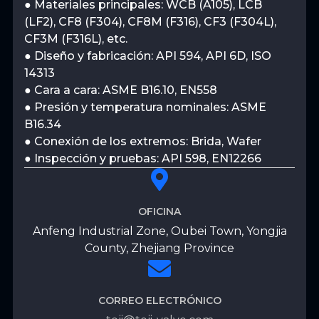
● Materiales principales: WCB (A105), LCB
(LF2), CF8 (F304), CF8M (F316), CF3 (F304L),
CF3M (F316L), etc.
● Diseño y fabricación: API 594, API 6D, ISO
14313
● Cara a cara: ASME B16.10, EN558
● Presión y temperatura nominales: ASME
B16.34
● Conexión de los extremos: Brida, Wafer
● Inspección y pruebas: API 598, EN12266
OFICINA
Anfeng Industrial Zone, Oubei Town, Yongjia
County, Zhejiang Province
CORREO ELECTRÓNICO