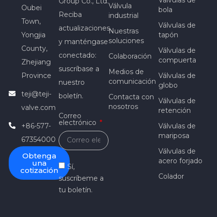
Group Co., Ltd.
Válvula
Oubei
bola
Reciba
industrial
Town,
Válvulas de
actualizaciones
Nuestras
Yongjia
tapón
soluciones
y manténgase
County,
Válvulas de
conectado:
Colaboración
compuerta
Zhejiang
suscríbase a
Medios de
Province
Válvulas de
comunicación
nuestro
globo
teji@teji-
boletín.
Contacta con
Válvulas de
nosotros
valve.com
retención
Correo
electrónico
+86-577-
Válvulas de
mariposa
67354000
Válvulas de
Obtenga
acero forjado
una
Sí,
cotización
Colador
suscríbeme a
tu boletín.