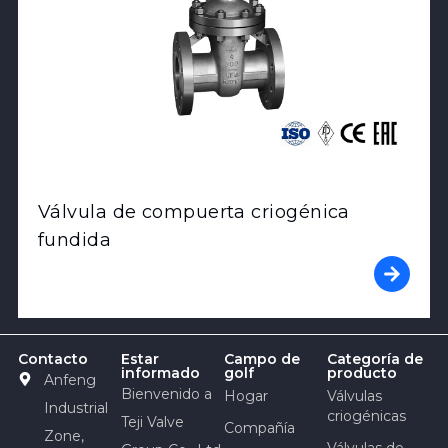
Válvula de compuerta criogénica
fundida
Contacto
Estar
Campo de
Categoría de
informado
golf
producto
Anfeng
Bienvenido a
Hogar
Válvulas
Industrial
criogénicas
Teji Valve
Compañía
Zone,
Válvulas de