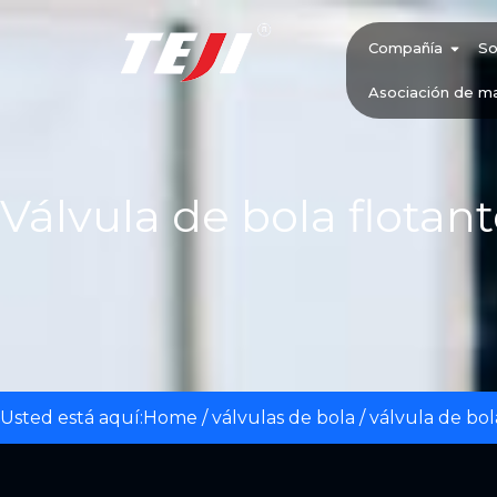
Compañía
So
Asociación de m
Válvula de bola flotan
Usted está aquí:
Home
/
válvulas de bola
/
válvula de bol