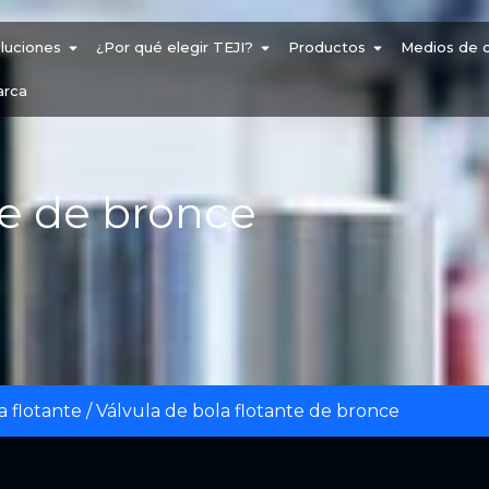
luciones
¿Por qué elegir TEJI?
Productos
Medios de 
arca
te de bronce
a flotante
/ Válvula de bola flotante de bronce