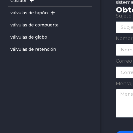
Colador
sistema
Obt
válvulas de tapón
Sujeto
válvulas de compuerta
válvulas de globo
Nomb
válvulas de retención
Correo
Mensa