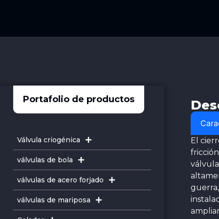
Portafolio de productos
Des
Carac
Válvula criogénica
El cier
fricció
válvulas de bola
válvula
altamen
válvulas de acero forjado
guerra,
instala
válvulas de mariposa
ampliam