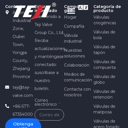
Contacto
Estar
Campo de
Categoría de
informado
golf
producto
Anfeng
Bienvenido a
Hogar
Válvulas
Industrial
criogénicas
Teji Valve
Compañía
Zone,
Válvulas de
Group Co., Ltd.
Válvula
Oubei
bola
Reciba
industrial
Town,
Válvulas de
actualizaciones
Nuestras
Yongjia
tapón
soluciones
y manténgase
County,
Válvulas de
conectado:
Colaboración
compuerta
Zhejiang
suscríbase a
Medios de
Province
Válvulas de
comunicación
nuestro
globo
teji@teji-
boletín.
Contacta con
Válvulas de
nosotros
valve.com
retención
Correo
electrónico
+86-577-
Válvulas de
mariposa
67354000
Válvulas de
Obtenga
acero forjado